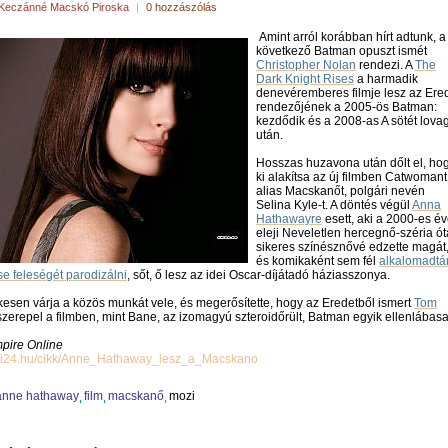
Keczánné Macskó Piroska
|
0 hozzászólás
Amint arról korábban hírt adtunk, a
következő Batman opuszt ismét
Christopher Nolan
rendezi. A
The
Dark Knight Rises
a harmadik
denevéremberes filmje lesz az Ere
rendezőjének a 2005-ös Batman:
kezdődik és a 2008-as A sötét lova
után.
Hosszas huzavona után dőlt el, ho
ki alakítsa az új filmben Catwomant
alias Macskanőt, polgári nevén
Selina Kyle-t. A döntés végül
Anna
Hathawayre
esett, aki a 2000-es é
eleji Neveletlen hercegnő-széria ót
sikeres színésznővé edzette magát
és komikaként sem fél
alkalomadtá
e feleségét parodizálni
, sőt, ő lesz az idei Oscar-díjátadó háziasszonya.
kesen várja a közös munkát vele, és megerősítette, hogy az Eredetből ismert
Tom
szerepel a filmben, mint Bane, az izomagyú szteroidőrült, Batman egyik ellenlábasa
mpire Online
ozi24.hu/cikk/Anne_Hathaway_lesz_a_Macskano
anne hathaway
film
macskanő
mozi