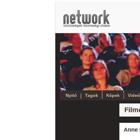
Nyitó
Tagok
Képek
Vide
Film
Anne 