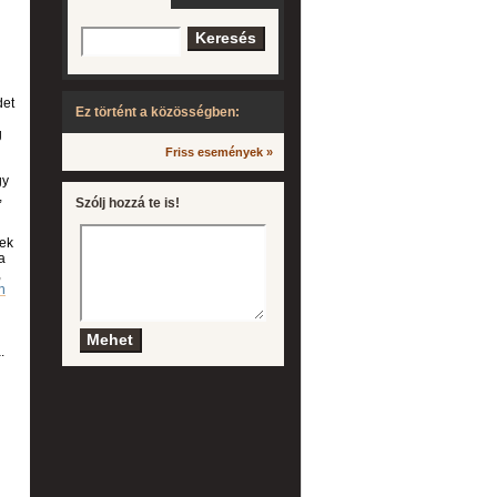
det
Ez történt a közösségben:
g
Friss események »
gy
,
Szólj hozzá te is!
vek
a
,
n
.