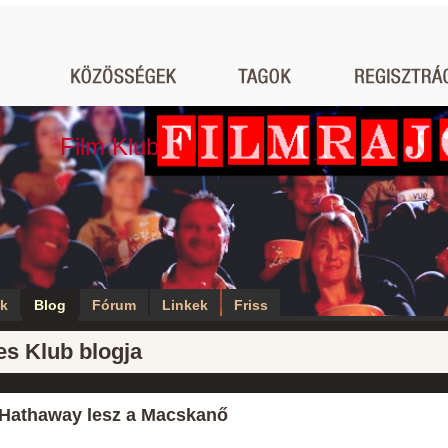
Film Klub
ók
Blog
Fórum
Linkek
Friss
es Klub blogja
Hathaway lesz a Macskanő