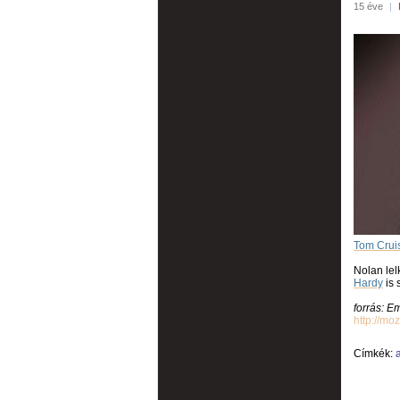
15 éve
|
Tom Cruis
Nolan lel
Hardy
is 
forrás: E
http://m
Címkék: