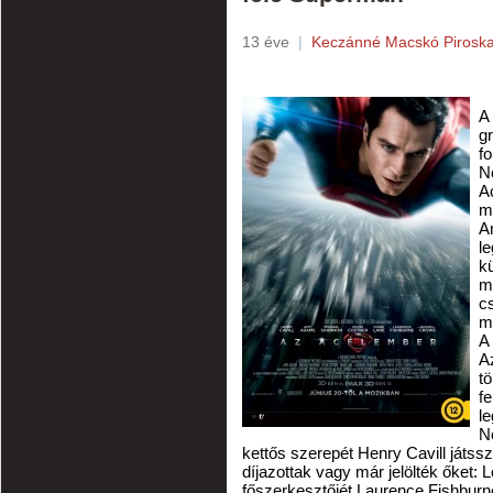
13 éve
|
Keczánné Macskó Pirosk
A
g
f
No
Ac
m
A
l
k
m
c
m
A
Az
tö
fe
l
N
kettős szerepét Henry Cavill játss
díjazottak vagy már jelölték őket:
főszerkesztőjét Laurence Fishburne