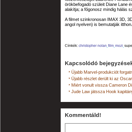
örökbefogadó szüleit Diane Lane és
alakítja; a főgonosz mindig hálás 
A filmet szinkronosan IMAX 3D, 3D 
angol nyelven) is bemutatják itthon
Címkék:
christopher nolan
film
mozi
sup
Kapcsolódó bejegyzése
Újabb Marvel-produkciót forgat
Újabb részlet derült ki az Oscar-
Miért vonult vissza Cameron Dia
Jude Law játssza Hook kapitány
Kommentáld!