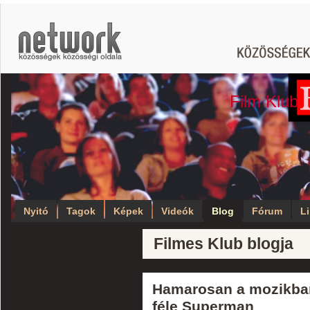
Film Klub
Nyitó
Tagok
Képek
Videók
Blog
Fórum
L
Filmes Klub blogja
Hamarosan a mozikban
féle Superman