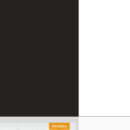
Rendben
diaajánlat
Széchenyi Terv Pályázat
FAQ