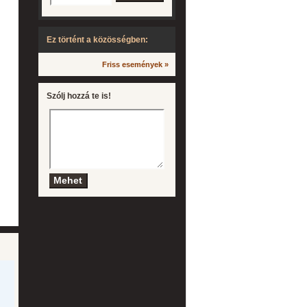
Ez történt a közösségben:
Friss események »
Szólj hozzá te is!