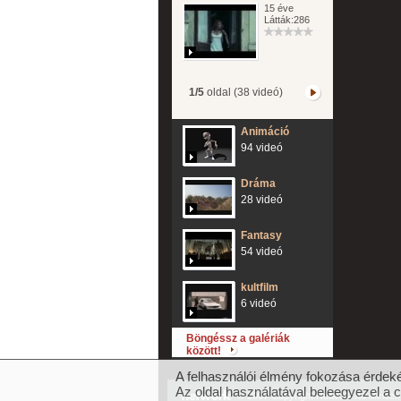
15 éve
Látták:286
1/5
oldal (38 videó)
Animáció
94 videó
Dráma
28 videó
Fantasy
54 videó
kultfilm
6 videó
Böngéssz a galériák
között!
A felhasználói élmény fokozása érdeké
Az oldal használatával beleegyezel a 
© 2007 Copyright Network.hu Minden j