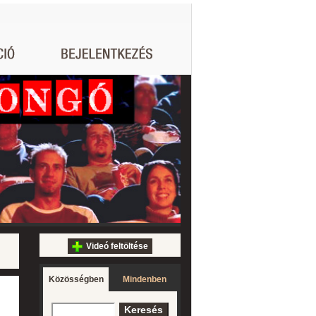
Videó feltöltése
Közösségben
Mindenben