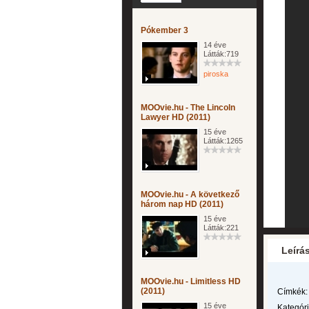
Pókember 3
14 éve
Látták:719
piroska
MOOvie.hu - The Lincoln
Lawyer HD (2011)
15 éve
Látták:1265
MOOvie.hu - A következő
három nap HD (2011)
15 éve
Látták:221
Leírá
MOOvie.hu - Limitless HD
(2011)
Címkék:
15 éve
Kategóri