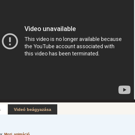
s
Videó beágyazása
a:
Mozi, animáció