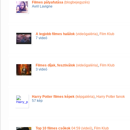
Filmes pályafutása
(blogbejegyzés)
Avril Lavigne
A legjobb filmes halálok
(videógaléria)
,
Film Klub
7 videó
Filmes díjak, fesztiválok
(videógaléria)
,
Film Klub
3 videó
Harry Potter filmes képek
(képgaléria)
,
Harry Potter fanok
57 kép
Top 10 filmes csókok
04:59 (videó)
,
Film Klub