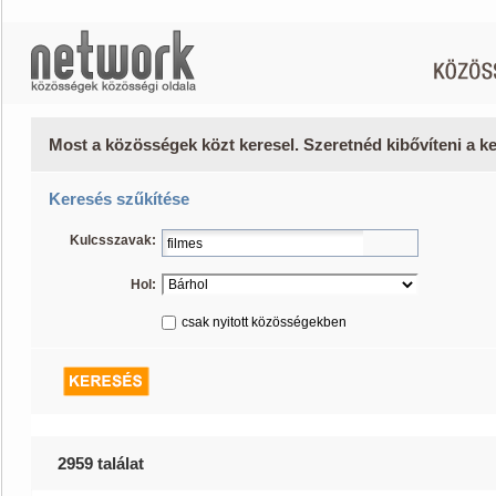
Most a közösségek közt keresel. Szeretnéd kibővíteni a 
Keresés szűkítése
Kulcsszavak:
Hol:
csak nyitott közösségekben
2959 találat