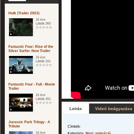
Hulk (Trailer 2003)
16 éve
Látták:360
Fantastic Four: Rise of the
Silver Surfer. New Trailer
16 éve
Látták:161
Fantastic Four - Full - Movie
Trailer
16 éve
Látták:261
Leírás
Videó beágyazása
Jurassic Park Trilogy - A
Tribute
Címkék:
16 éve
Kategória:
Mozi, animáció