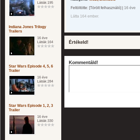
Látták:195
Feltöltötte:
[Törölt felhasználó]
|
16 éve
Látta 164 ember.
Indiana Jones Trilogy
Trailers
16 éve
Értékeld!
Látták:164
Kommentáld!
Star Wars Episode 4, 5, 6
Trailer
16 éve
Látták:284
Star Wars Episode 1, 2, 3
Trailer
16 éve
Látták:330