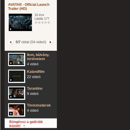
AVATAR - Official Launch
Trailer (HD)
16 éve
Látták:177
5/7
oldal (54 videó)
Ikon, bálvány,
történelem
4 videó
Kalandfilm
22 videó
Tarantino
9 videó
Tövismadarak
4 videó
Böngéssz a galériák
között!