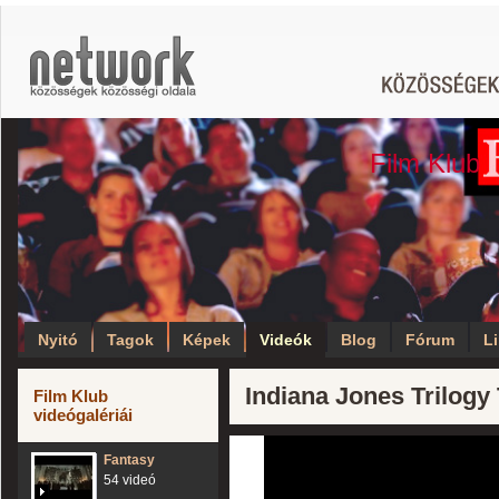
Film Klub
Nyitó
Tagok
Képek
Videók
Blog
Fórum
L
Indiana Jones Trilogy 
Film Klub
videógalériái
Fantasy
54 videó